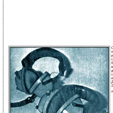
С
р
с
0
в
с
Д
2
И