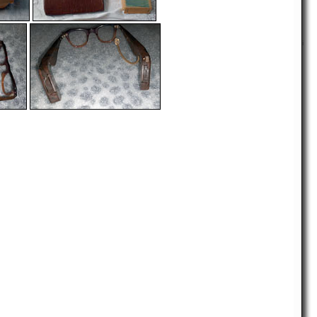
-
-
i
-
-