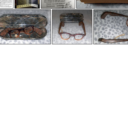
-
-
-
-
-