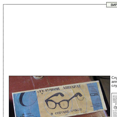
Сл
апп
слу