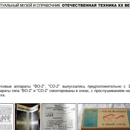
уховые аппараты "ВО-2", "СО-2" выпускались предположительно с 
араты типа "ВО-2" и "СО-2" смонтированы в очках, с прослушиванием н
ха.