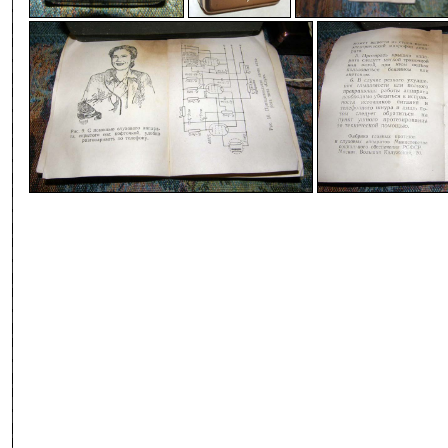
-
-
-