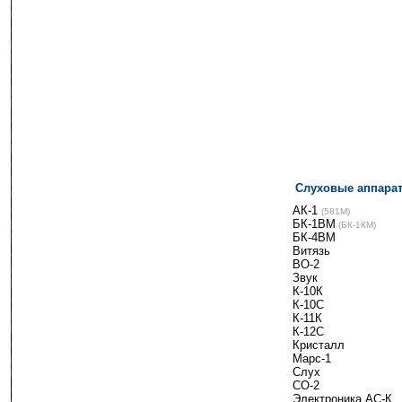
Слуховые аппара
-------
АК-1
-
(581М)
БК-1ВМ
-
(БК-1КМ)
БК-4ВМ
Витязь
ВО-2
Звук
К-10К
К-10C
К-11К
К-12С
Кристалл
Марс-1
Слух
СО-2
Электроника АС-К