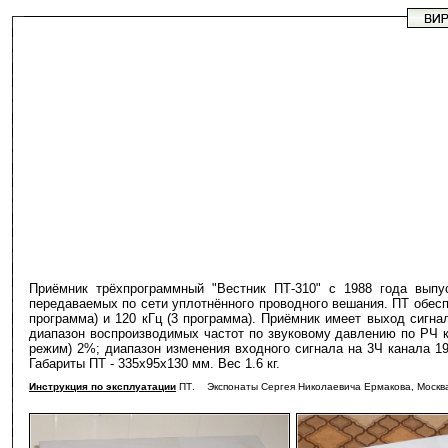
Приёмник трёхпрограммный "Вестник ПТ-310" с 1988 года выпус
передаваемых по сети уплотнённого проводного вешания. ПТ обесп
программа) и 120 кГц (3 программа). Приёмник имеет выход сигна
диапазон воспроизводимых частот по звуковому давлению по РЧ ка
режим) 2%; диапазон изменения входного сигнала на 3Ч канала 19
Габариты ПТ - 335x95x130 мм. Вес 1.6 кг.
Инструкция по эксплуатации
ПТ
.
Экспонаты Сергея Николаевича Ермакова, Москва