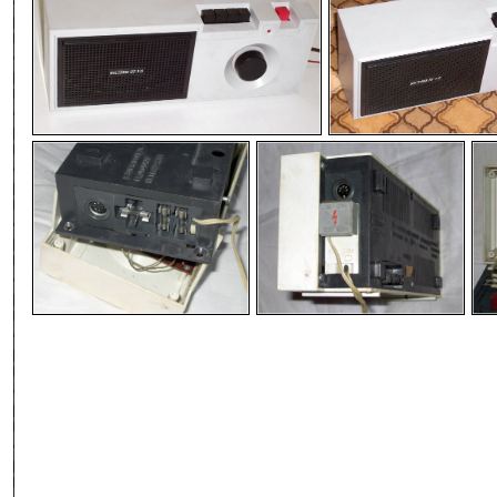
-
-
-