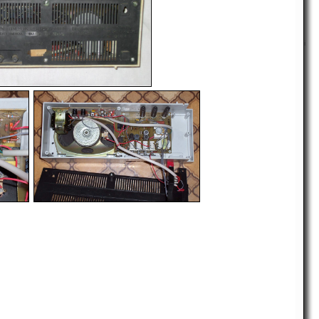
i
-
-