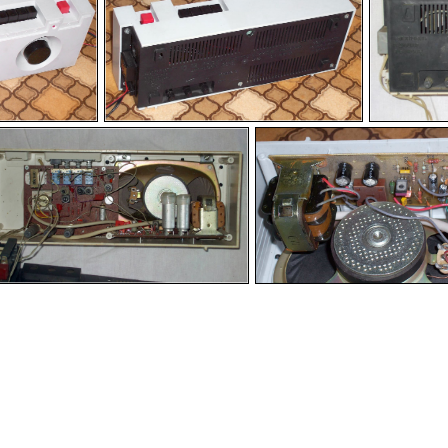
-
-
-