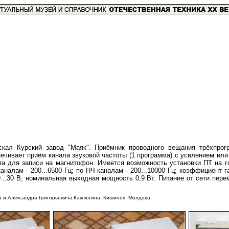
кал Курский завод "Маяк". Приёмник проводного вещания трёхпрогр
ечивает приём канала звуковой частоты (1 программа) с усилением или 
ла для записи на магнитофон. Имеется возможность установки ПТ на г
налам - 200...6500 Гц; по НЧ каналам - 200...10000 Гц; коэффициент
...30 В; номинальная выходная мощность 0,9 Вт. Питание от сети пер
 и Александра Григорьевича Каклюгина, Кишинёв. Молдова.