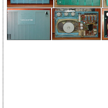
-
-
-
-