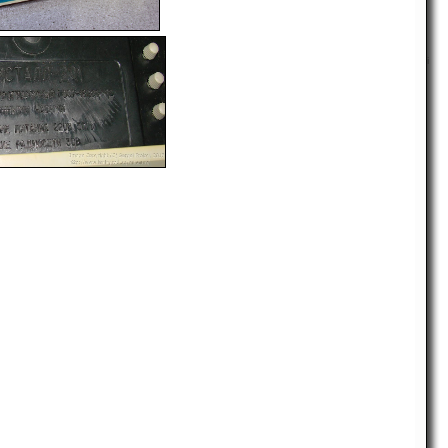
-
i
-