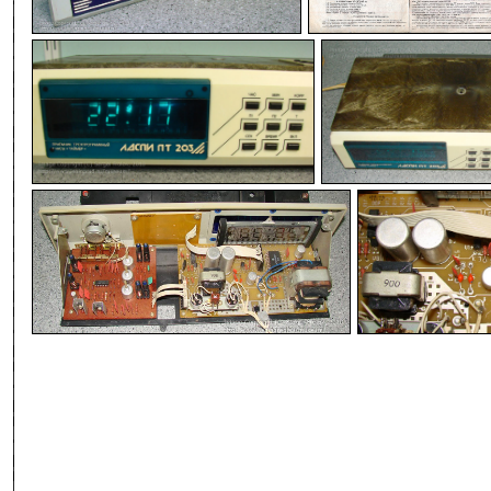
-
-
-