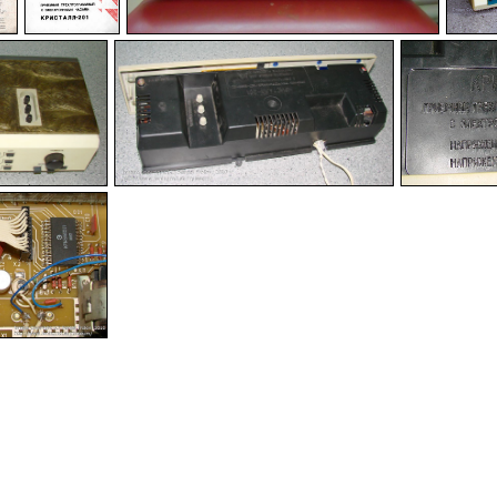
-
-
-
-
-
---