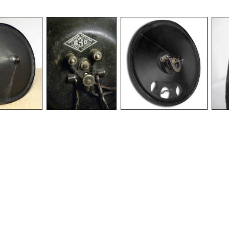
-
-
-