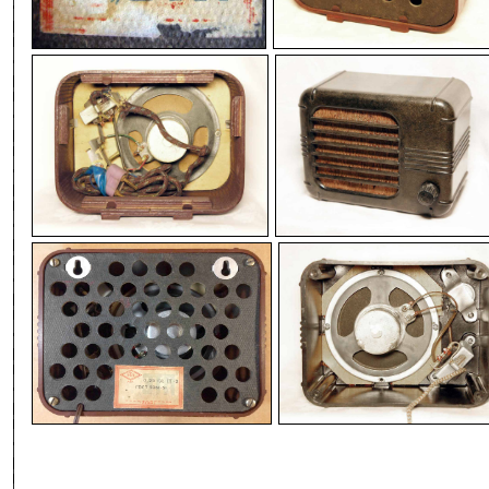
-
-
-