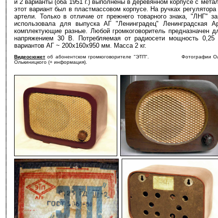
и 2 варианты (оба 1951 г.) выполнены в деревянном корпусе с мета
этот вариант был в пластмассовом корпусе. На ручках регулятора
артели. Только в отличие от прежнего товарного знака, "ЛНГ" 
использовала для выпуска АГ "Ленинградец" Ленинградская Ар
комплектующие разные. Любой громкоговоритель предназначен д
напряжением 30 В. Потребляемая от радиосети мощность 0,25 
вариантов АГ ~ 200х160х950 мм. Масса 2 кг.
Видеосюжет
об абонентском громкоговорителе "ЭТП". Фотографии Олега Лыко
Олькиницкого (+ информация).
-